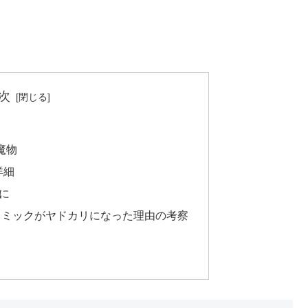
次
魔物
詳細
に
ミミックがヤドカリになった理由の考察