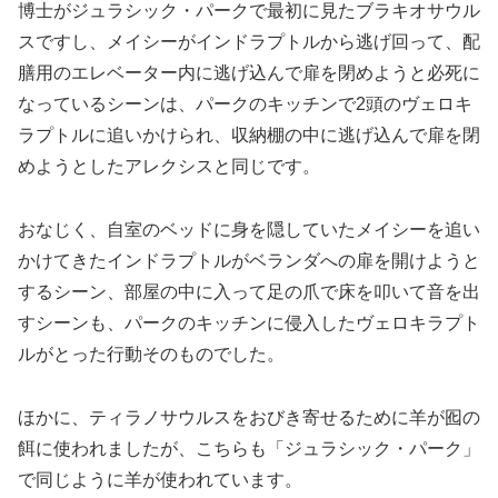
博士がジュラシック・パークで最初に見たブラキオサウル
スですし、メイシーがインドラプトルから逃げ回って、配
膳用のエレベーター内に逃げ込んで扉を閉めようと必死に
なっているシーンは、パークのキッチンで2頭のヴェロキ
ラプトルに追いかけられ、収納棚の中に逃げ込んで扉を閉
めようとしたアレクシスと同じです。
おなじく、自室のベッドに身を隠していたメイシーを追い
かけてきたインドラプトルがベランダへの扉を開けようと
するシーン、部屋の中に入って足の爪で床を叩いて音を出
すシーンも、パークのキッチンに侵入したヴェロキラプト
ルがとった行動そのものでした。
ほかに、ティラノサウルスをおびき寄せるために羊が囮の
餌に使われましたが、こちらも「ジュラシック・パーク」
で同じように羊が使われています。