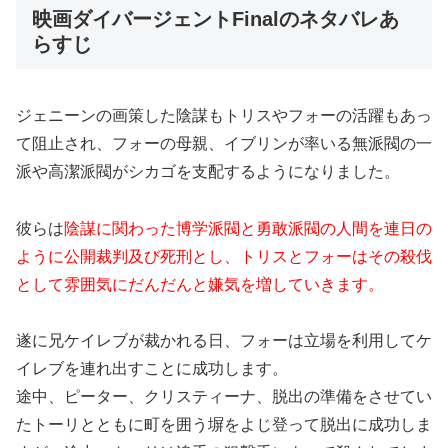
映画ダイバージェントFinalのネタバレあ
らすじ
ジェニーンの画策した陰謀もトリスやフォーの活躍もあっ
て阻止され、フォーの母親、イブリンが率いる無派閥の一
派や高潔派閥がシカゴを支配するようになりました。
彼らは
陰謀に関わった博学派閥と勇敢派閥の人間を連日の
ように公開裁判及び死刑とし、トリスとフォーはその殺伐
として雰囲気にだんだんと嫌気を増していきます。
遂に兄ケイレブが裁かれる日、フォーは立場を利用してケ
イレブを連れ出すことに成功します。
途中、ピーター、クリスティーナ、脱出の準備をさせてい
たトーリとともに町を囲う塀をよじ登って脱出に成功しま