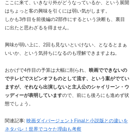
ここに来て、いきなり外がどうなっているか、という展開
はちょっと客の興味を引くには弱い気がします。
しかも3作目を前後編の2部作にするという決断も、裏目
に出たと思わざるを得ません。
興味が弱い上に、2回も見ないといけない、となるとまぁ
いいか、という気持ちになるのも理解できますよね。
おかげで4作目の予算は大幅に削られ、
映画でできないの
でテレビでスピンオフものとして流す、という案がでてい
ますが、それなら出演しないと主人公のシャイリーン・ウ
ッディーが表明しています
ので、前にも後ろにも進めず状
態でしょう。
関連記事:
映画ダイバージェントFinalと小説版との違いを
ネタバレ！世界でコケた理由も考察