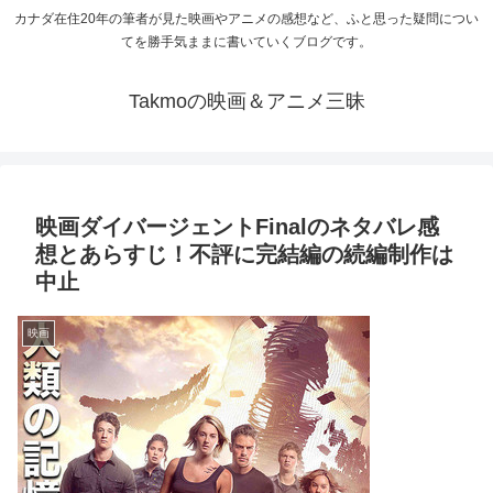
カナダ在住20年の筆者が見た映画やアニメの感想など、ふと思った疑問につい
てを勝手気ままに書いていくブログです。
Takmoの映画＆アニメ三昧
映画ダイバージェントFinalのネタバレ感
想とあらすじ！不評に完結編の続編制作は
中止
映画