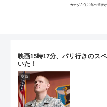
カナダ在住20年の筆者
映画15時17分、パリ行きの
いた！
映画