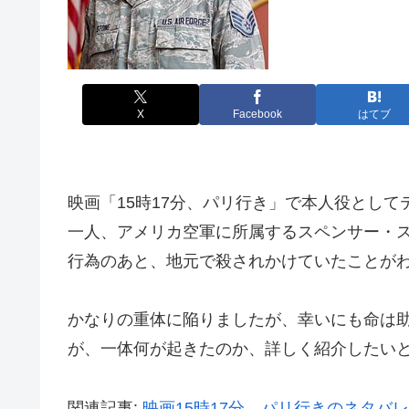
X
Facebook
はてブ
映画「15時17分、パリ行き」で本人役とし
一人、アメリカ空軍に所属するスペンサー・
行為のあと、地元で殺されかけていたことが
かなりの重体に陥りましたが、幸いにも命は
が、一体何が起きたのか、詳しく紹介したい
関連記事:
映画15時17分、パリ行きのネタバ