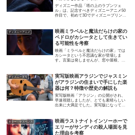
ディズニー作品「塔の上のラプンツェ
ル」は、記念すべきディズニーアニメ50
作目で、初めて3Dでディズニープリンセ
ス作品が制作された映画です。そんな金
字塔である作品であったため、これまで
のディズニーアニメの常識を破って新し
映画ミラベルと魔法だらけの家の
ディズニーアニメ
いことを試みた作品でも...
ペドロがカシータとして生きてい
る可能性を考察
映画「ミラベルと魔法だらけの家」では
カシータという不思議な家が登場しま
す。言葉は発しませんが、窓や屋根、石
畳等を動かして意志を伝え、様々な形で
家族達の生活をサポートしている魔法の
家です。このカシータですが、作中のア
実写版映画アラジンでジャスミン
ディズニー実写
ルマの思い出話の中で、自ら...
がアラジンの住まいで手にした楽
器は何？特徴や歴史の解説も
実写版映画「アラジン」の公開がされ、
早速視聴しましたが、とても素晴らしい
出来に大満足でした。実写版になって、
それぞれのキャラクターがより深掘りさ
れており、また互いの関係性も深くなっ
ていて、とても楽しめました。特にジャ
映画ラストナイトインソーホーで
ホラー・サスペンス
スミンとアラジンの心の変...
エリーがサンディの殺人場面を見
た理由を考察