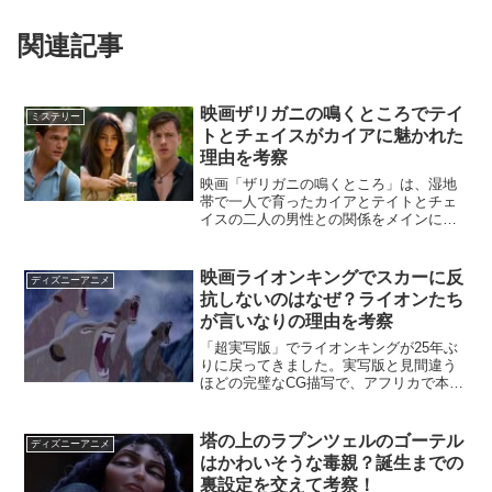
関連記事
映画ザリガニの鳴くところでテイ
ミステリー
トとチェイスがカイアに魅かれた
理由を考察
映画「ザリガニの鳴くところ」は、湿地
帯で一人で育ったカイアとテイトとチェ
イスの二人の男性との関係をメインにス
トーリーが進んでいきます。その後、
（とはいっても映画では冒頭に当たりま
すが、）チェイスの死体が発見され、誰
映画ライオンキングでスカーに反
ディズニーアニメ
が彼を殺したのか？というミ...
抗しないのはなぜ？ライオンたち
が言いなりの理由を考察
「超実写版」でライオンキングが25年ぶ
りに戻ってきました。実写版と見間違う
ほどの完璧なCG描写で、アフリカで本物
の動物を使って撮影したのか?と疑ってし
まうほど。一方でストーリーはオリジナ
ルアニメとほとんど一緒。実写版「アラ
塔の上のラプンツェルのゴーテル
ディズニーアニメ
ジン」のような現代...
はかわいそうな毒親？誕生までの
裏設定を交えて考察！