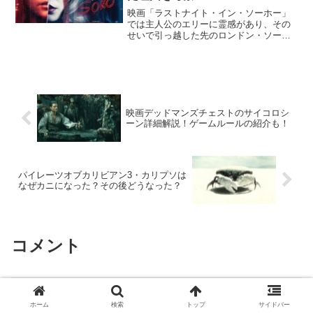
映画「ラストナイト・イン・ソーホー」
では主人公のエリーに霊感があり、その
せいで引っ越した先のロンドン・ソーホ
ー地区の古いアパートで憧れの60年代を
体験することのできる夢を見ることにな
ります。しかも60年代ではサンディとい
う若くてきれいな自信...
映画デッドマンズチェストのサイコロシ
ーン詳細解説！ゲームルールの紹介も！
パイレーツオブカリビアン3・カリプソは
なぜカニになった？その後どうなった？
コメント
コメントを書き込む
ホーム
検索
トップ
サイドバー