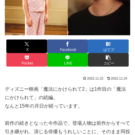
X
Facebook
はてブ
Pocket
LINE
コピー
2022.11.22
2022.11.24
ディズニー映画「魔法にかけられて2」は1作目の「魔法
にかけられて」の続編。
なんと15年の月日が経っています。
前作の続きとなった今作品で、登場人物は前作からすべて
引き継がれ、演じる俳優もうれしいことに、そのまま同役