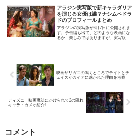
ルークはいきなり二股をかけるようなク
ズ男の立場に陥ってしまったことに戸惑
アラジン実写版で新キャラダリア
ディズニー実写
ってしまいます。そんなル...
を演じる女優は誰？ナシムペドラ
ドのプロフィールまとめ
アラジンの実写版が6月7日に公開されま
す。予告編も出て、どのような映画にな
るか、楽しみではありますが、実写版で
登場する新キャラクターがわかりまし
た。今回はそのキャラクターを演じる女
優について、紹介していきます。
(adsbygoogle = ...
映画ザリガニの鳴くところでテイトとチ
ェイスがカイアに魅かれた理由を考察
ディズニー映画魔法にかけられて2の隠れ
キャラ・カメオ紹介!
コメント