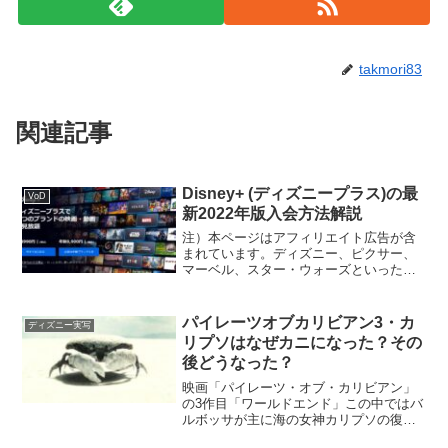
takmori83
関連記事
Disney+ (ディズニープラス)の最
VoD
新2022年版入会方法解説
注）本ページはアフィリエイト広告が含
まれています。ディズニー、ピクサー、
マーベル、スター・ウォーズといった世
界的に大ヒットしている作品を思う存分
楽しむことができる、ディズニーが送る
動画配信サービス「Disney+ (ディズニー
パイレーツオブカリビアン3・カ
ディズニー実写
プラス)」その...
リプソはなぜカニになった？その
後どうなった？
映画「パイレーツ・オブ・カリビアン」
の3作目「ワールドエンド」この中ではバ
ルボッサが主に海の女神カリプソの復活
を目論んでいました。そのために海賊評