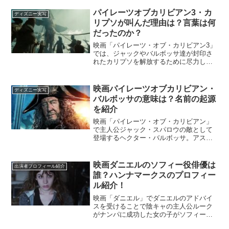
議会が開かれ、9人の伝説の海賊達の合意
により、カリプソは復活したわけです
パイレーツオブカリビアン3・カ
ディズニー実写
が、大量のカニになった...
リプソが叫んだ理由は？言葉は何
だったのか？
映画「パイレーツ・オブ・カリビアン3」
では、ジャックやバルボッサ達が封印さ
れたカリプソを解放するために尽力しま
す。9人の伝説の海賊たちが持つ、封印を
解くための品を集め、バルボッサの宣言
により、ティア・ダルマという人間とし
映画パイレーツオブカリビアン・
ディズニー実写
て封印されていたカリ...
バルボッサの意味は？名前の起源
を紹介
映画「パイレーツ・オブ・カリビアン」
で主人公ジャック・スパロウの敵として
登場するヘクター・バルボッサ。アステ
カの金貨の呪いを受け、満足感に関する
すべての感覚を失い、アンデットとして
永遠に死ぬことができない体になってし
映画ダニエルのソフィー役俳優は
出演者プロフィール紹介
まった彼と彼の手下たち。...
誰？ハンナマークスのプロフィー
ル紹介！
映画「ダニエル」でダニエルのアドバイ
スを受けることで陰キャの主人公ルーク
がナンパに成功した女の子がソフィー。
が、キャシーともいい関係になっていた