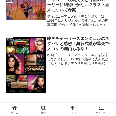
映画
というものでした。そして...
ーリーに納得いかない？ラスト結
末について考察
ディズニーアニメの「美女と野獣」は
1991年にオリジナルが公開され、その後
家庭用ビデオで2作品が続編として出てい
ます。そして2017年には実写版がエマ・
ワトソン主演で公開されました。関連記
事：ディズニー映画美女と野獣実写版の
映画チャーリーズエンジェルのネ
映画
ネタバレ感想！オ...
タバレと感想！興行成績が爆死で
大コケの理由も考察！
映画「チャーリーズエンジェル」を視聴
してきました！1970年代後半に大人気だ
ったテレビドラマを2000年と2003年に映
画化し、こちらも大ヒット。そんな歴史
ある作品を全く新しいキャストで再映画
化した作品です。僕自身、2000年公開の
「チャー...
ホーム
検索
トップ
サイドバー