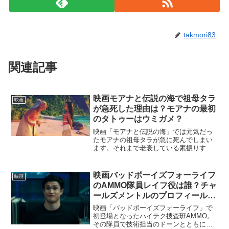
takmori83
関連記事
映画モアナと伝説の海で祖母タラ
映画
が急死した理由は？モアナの最初
のタトゥーはウミガメ？
映画「モアナと伝説の海」では元気だっ
たモアナの祖母タラが急に死んでしまい
ます。それまで老衰している素振りすら
見せていなかったのに、おかしいと思い
ませんか?また、祖母のタラは亡くなった
途端、エイに生まれ変わって海に帰って
映画バッドボーイズフォーライフ
映画
いきました。そして迷え...
のAMMO隊員レイフ役は誰？チャ
ールズメントルのプロフィール紹
介も！
映画「バッドボーイズフォーライフ」で
初登場となったハイテク捜査班AMMO。
その隊員で技術担当のドーンとともにコ