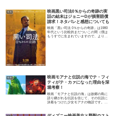
ンビを組んで活躍するレイフ。マイクに
負けず劣らず女性関係に強そうな一面を
見せていたりして、一部ではドーンとレ
映画黒い司法0％からの奇跡の実
映画
イフが新「バッドボーイ...
話の結末はジョニーDが損害賠償
請求！ネタバレと感想についても
映画「黒い司法 0％からの奇跡」は1980
年代という比較的まだついこの間（僕は
もうすでに生まれていますので、より
「ついこの間」という感覚ですね）、と
いう時代に起きた実話をもとに作られた
作品です。黒人差別がひどいアメリカ南
部にあるアラバマ州で...
映画モアナと伝説の海でテ・フィ
映画
ティがテ・カァになった理由を深
堀考察！
映画「モアナと伝説の海」は故郷の島に
語り継がれる伝説を信じて、その伝説に
決着をつけた少女モアナの物語です。そ
の伝説とは、生命をつかさどる女神テ・
フィティの心を返し、溶岩の悪魔テ・カ
ァによって海に広がる闇を食い止める、
ディズニー映画美女と野獣のスト