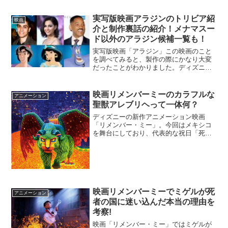
実写版映画アラジンのトリビア紹
映画
介と制作裏話の紹介！メナマスー
ド以外のアラジン候補一覧も！
実写版映画「アラジン」この映画のこと
を調べてみると、製作の際にかなり大変
だったことがわかりました。ディズニー
がクラシックアニメーションを実写版化
するのは、これで7作目になりますが、こ
れまでに体験したことのないような困難
映画リメンバーミーのカラフルな
アニメーション
に直面したそうです。そ...
聖獣アレブリヘって一体何？
ディズニーの新作アニメーション映画
「リメンバー・ミー」。今回はメキシコ
を舞台にしており、代表的な祝日「死者
の日」を題材にしたストーリーとなって
います。初めてメキシコを舞台にすると
いうことで、制作にあたったピクサーの
スタッフは現地にいくことで...
映画リメンバーミーでミゲルが死
アニメーション
者の国に迷い込んだ本当の理由を
考察!
映画「リメンバー・ミー」ではミゲルが