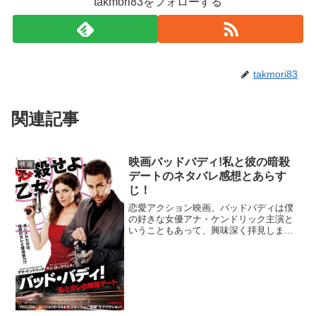
takmori83をフォローする
takmori83
関連記事
映画バッドバディ!私と彼の暗殺
映画
デートのネタバレ感想とあらす
じ！
恋愛アクション映画、バッドバディは僕
の好きな女優アナ・ケンドリック主演と
いうこともあって、興味深く拝見しまし
た。実際には荒唐無稽なお話で普段なら
リアリティとか、話の筋としてどうとか
いうツッコミをいれるのですが、そんな
ことを気にするような設定...