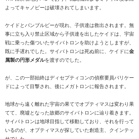
よってキャノピーは破壊されてしまいます。
ケイドとバンブルビーが現れ、子供達は救出されます。無
事に立ち入り禁止区域から子供達を出したケイドは、宇宙
戦に乗った傷ついたサイバトロンを助けようとしますが、
既に手遅れでした。サイバトロンは死ぬ前に、ケイドに
金
属製の円形メダル
を渡すのでした。
が、この一部始終はディセプティコンの偵察要員バリケー
ドによって目撃され、後にメガトロンに報告されます。
地球から遠く離れた宇宙の果てでオプティマスは変わり果
てて、廃墟となった故郷のサイバトロンに辿り着きます。
サイバトロンは地球目指して移動しており、それを行って
いるのが、オプティマスが探していた創造主、クインテッ
サでした。