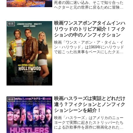
死者の国に迷い込み、そこで知り合った
ヘクターと元の世界に戻るために冒険を
繰り広げます。なぜミゲルが死者の国に
迷い込むことになったのかは、映画の中
ではっきりと明かされていますが、よく
映画ワンスアポンアタイムインハ
映画
よく映画を見てみると果た...
リウッドのトリビア紹介！フィク
ションの中のノンフィクション
映画「ワンス・アポン・ア・タイム・イ
ン・ハリウッド」は1969年にハリウッド
で起こった出来事をベースにしたクエン
ティン・タランティーノ監督の作品で
す。主人公のリックとクリフは監督の想
像の産物で、エンディングも実際に1969
年に起った結末とは...
映画ハスラーズは実話とどれだけ
映画
違う？フィクションとノンフィク
ションシーンを紹介！
映画「ハスラーズ」はアメリカのニュー
ヨークで実際に起きたストリッパーたち
による詐欺事件を原作に映画化された作
品です。映画のストーリーは実際に起こ