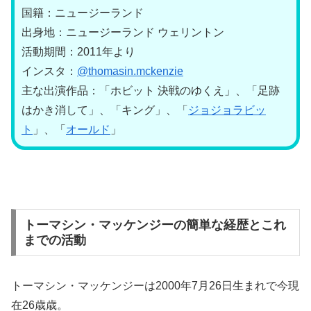
国籍：ニュージーランド
出身地：ニュージーランド ウェリントン
活動期間：2011年より
インスタ：
@thomasin.mckenzie
主な出演作品：「ホビット 決戦のゆくえ」、「足跡
はかき消して」、「キング」、「
ジョジョラビッ
ト
」、「
オールド
」
トーマシン・マッケンジーの簡単な経歴とこれ
までの活動
トーマシン・マッケンジーは2000年7月26日生まれで今現
在26歳歳。