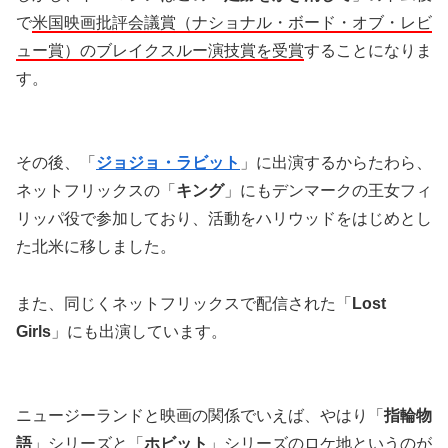
で
米国映画批評会議賞（ナショナル・ボード・オブ・レビ
ュー賞）のブレイクスルー演技賞を受賞
することになりま
す。
その後、「
ジョジョ・ラビット
」に出演するからたわら、
ネットフリックスの「
キング
」にもデンマークの王女フィ
リッパ役で参加しており、活動をハリウッドをはじめとし
た北米に移しました。
また、同じくネットフリックスで配信された「
Lost
Girls
」にも出演しています。
ニュージーランドと映画の関係でいえば、やはり「
指輪物
語
」シリーズと「
ホビット
」シリーズのロケ地というのが