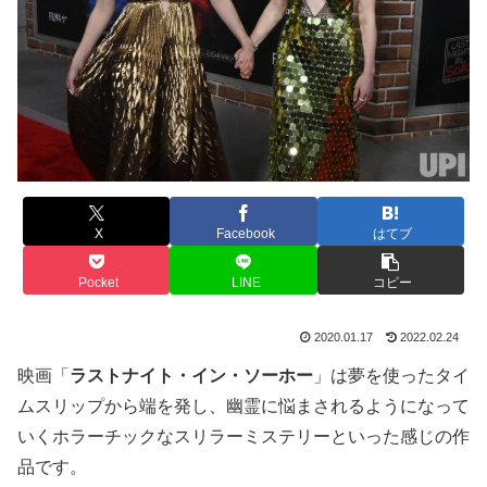
X
Facebook
はてブ
Pocket
LINE
コピー
2020.01.17
2022.02.24
映画「
ラストナイト・イン・ソーホー
」は夢を使ったタイ
ムスリップから端を発し、幽霊に悩まされるようになって
いくホラーチックなスリラーミステリーといった感じの作
品です。